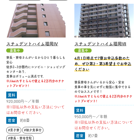
スチュデントハイム福岡Ⅳ
スチュデントハイム福岡Ⅶ
募集中
募集中
寮長・寮母さんがいるからひとり暮らしも
4月1日時点で7寮お申込多数のた
安心
め、ぜひ第2・第3希望までお申込
徒歩2~3分圏内にコンビニ・ショッピング
ください
センターあり。
食事はボリューム満点です。
※Jikeiれすとらんで使える2万円分のチケ
寮長寮母さんがいるから安心・安全
ットプレゼント!
食事の事を気にせずに勉強に集中できる
のでおススメです！
賃料
※Jikeiれすとらんで使える2万円分のチケ
920,000円〜／年額
ットプレゼント!
※1回払以外の支払い方法について
賃料
はお問合せください。
950,000円〜／年額
居室
約8畳
※1回払以外の支払い方法について
はお問合せください。
#男子寮
#朝夕食事付
居室
約7畳
#寮長・寮母常駐