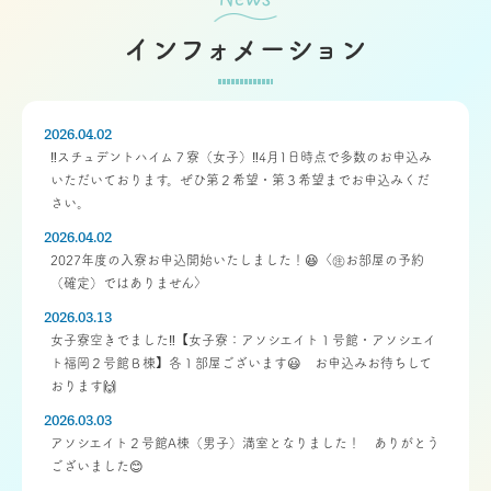
インフォメーション
2026.04.02
‼️スチュデントハイム７寮（女子）‼️4月1日時点で多数のお申込み
いただいております。ぜひ第２希望・第３希望までお申込みくだ
さい。
2026.04.02
2027年度の入寮お申込開始いたしました！😆〈㊟お部屋の予約
（確定）ではありません〉
2026.03.13
女子寮空きでました‼️【女子寮：アソシエイト１号館・アソシエイ
ト福岡２号館Ｂ棟】各１部屋ございます😃 お申込みお待ちして
おります🙌
2026.03.03
アソシエイト２号館A棟（男子）満室となりました！ ありがとう
ございました😊