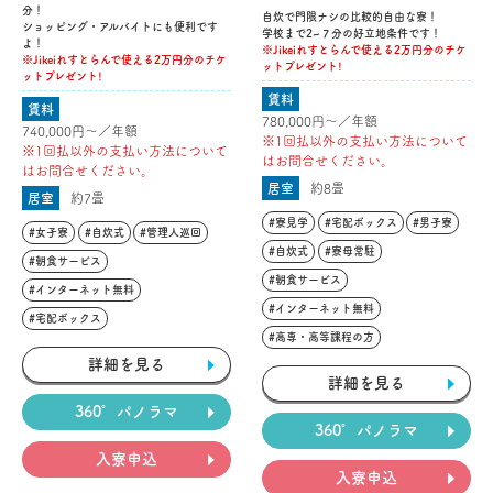
分！
自炊で門限ナシの比較的自由な寮！
ショッピング・アルバイトにも便利です
学校まで2~７分の好立地条件です！
よ！
※Jikeiれすとらんで使える2万円分のチケ
※Jikeiれすとらんで使える2万円分のチケ
ットプレゼント!
ットプレゼント!
賃料
賃料
780,000円〜／年額
740,000円〜／年額
※1回払以外の支払い方法について
※1回払以外の支払い方法について
はお問合せください。
はお問合せください。
居室
約8畳
居室
約7畳
#寮見学
#宅配ボックス
#男子寮
#女子寮
#自炊式
#管理人巡回
#自炊式
#寮母常駐
#朝食サービス
#朝食サービス
#インターネット無料
#インターネット無料
#宅配ボックス
#高専・高等課程の方
詳細を見る
詳細を見る
360°パノラマ
360°パノラマ
入寮申込
入寮申込