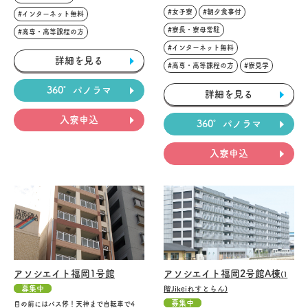
#女子寮
#朝夕食事付
#インターネット無料
#寮長・寮母常駐
#高専・高等課程の方
#インターネット無料
詳細を見る
#高専・高等課程の方
#寮見学
360°パノラマ
詳細を見る
入寮申込
360°パノラマ
入寮申込
アソシエイト福岡1号館
アソシエイト福岡2号館A棟
(1
募集中
階Jikeiれすとらん)
募集中
目の前にはバス停！天神まで自転車で4