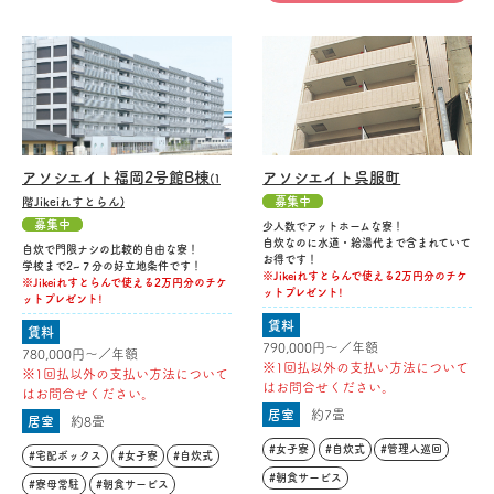
アソシエイト福岡2号館B棟
アソシエイト呉服町
(1
募集中
階Jikeiれすとらん)
募集中
少人数でアットホームな寮！
自炊なのに水道・給湯代まで含まれていて
自炊で門限ナシの比較的自由な寮！
お得です！
学校まで2~７分の好立地条件です！
※Jikeiれすとらんで使える2万円分のチケ
※Jikeiれすとらんで使える2万円分のチケ
ットプレゼント!
ットプレゼント!
賃料
賃料
790,000円〜／年額
780,000円〜／年額
※1回払以外の支払い方法について
※1回払以外の支払い方法について
はお問合せください。
はお問合せください。
居室
約7畳
居室
約8畳
#女子寮
#自炊式
#管理人巡回
#宅配ボックス
#女子寮
#自炊式
#朝食サービス
#寮母常駐
#朝食サービス