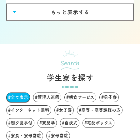
もっと表示する
Search
学生寮を探す
#全て表示
#管理人巡回
#朝食サービス
#男子寮
#インターネット無料
#女子寮
#高専・高等課程の方
#朝夕食事付
#寮見学
#自炊式
#宅配ボックス
#寮長・寮母常駐
#寮母常駐