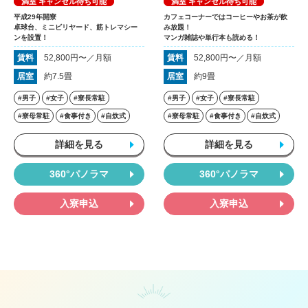
満室 キャンセル待ち可能
満室 キャンセル待ち可能
平成29年開寮
カフェコーナーではコーヒーやお茶が飲
卓球台、ミニビリヤード、筋トレマシー
み放題！
ンを設置！
マンガ雑誌や単行本も読める！
賃料
52,800円〜／月額
賃料
52,800円〜／月額
居室
約7.5畳
居室
約9畳
#男子
#女子
#寮長常駐
#男子
#女子
#寮長常駐
#寮母常駐
#食事付き
#自炊式
#寮母常駐
#食事付き
#自炊式
詳細を見る
詳細を見る
360°パノラマ
360°パノラマ
入寮申込
入寮申込