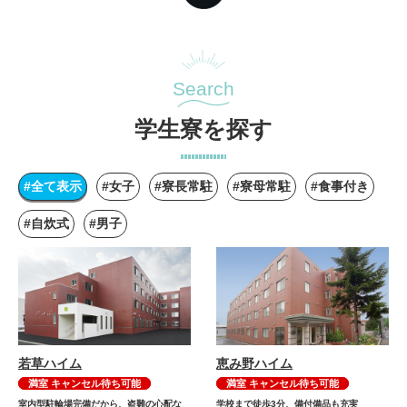
Search
学生寮を探す
#全て表示
#女子
#寮長常駐
#寮母常駐
#食事付き
#自炊式
#男子
若草ハイム
恵み野ハイム
満室 キャンセル待ち可能
満室 キャンセル待ち可能
室内型駐輪場完備だから、盗難の心配な
学校まで徒歩3分、備付備品も充実