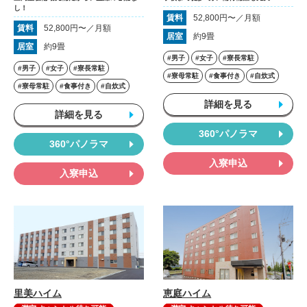
し！
賃料
52,800円〜／月額
賃料
52,800円〜／月額
居室
約9畳
居室
約9畳
#男子
#女子
#寮長常駐
#男子
#女子
#寮長常駐
#寮母常駐
#食事付き
#自炊式
#寮母常駐
#食事付き
#自炊式
詳細を見る
詳細を見る
360°パノラマ
360°パノラマ
入寮申込
入寮申込
里美ハイム
恵庭ハイム