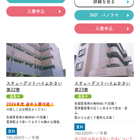
詳細を見る
入寮申込
360°パノラマ
入寮申込
スチューデントハイムかさい
スチューデントハイムかさい
第22寮
第23寮
募集中
募集中
各部屋専用の無料Wi-Fi完備！
2026年度 途中入寮可能！
葛西警察署が近くにあるので安全・安
※詳しくはお問合せください
心。
各部屋専用の無料Wi-Fi完備！
駅からも近くて便利な立地！
葛西駅まで歩いてもすぐの静かな環境。
賃料
賃料
780,000円〜／年額
780,000円〜／年額
※1回払以外の支払い方法について