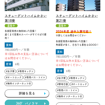
スチューデントハイムかさい
スチューデントハイムかさい
第18寮
第21寮
募集中
募集中
各部屋専用の無料Wi-Fi完備！
2026年度 途中入寮可能！
遅くまで営業のスーパーがすぐそばで便
※詳しくはお問合せください
利！
各部屋専用の無料Wi-Fi完備！
賃料
角部屋が多く、日当りも景色もGOOD！
780,000円〜／年額
賃料
※1回払以外の支払い方法について
780,000円〜／年額
はお問合せください。
※1回払以外の支払い方法について
居室
6帖
はお問合せください。
居室
6帖
#女子寮
#専用キッチン
#オートロック
#専用バス・トイレ
#女子寮
#専用キッチン
#無料インターネット付
#寮母日勤
#オートロック
#専用バス・トイレ
詳細を見る
#無料インターネット付
360°パノラマ