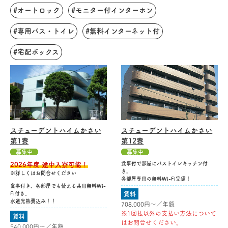
#オートロック
#モニター付インターホン
#専用バス・トイレ
#無料インターネット付
#宅配ボックス
スチューデントハイムかさい
スチューデントハイムかさい
第1寮
第12寮
募集中
募集中
食事付で部屋にバストイレキッチン付
2026年度 途中入寮可能！
き。
※詳しくはお問合せください
各部屋専用の無料Wi-Fi完備！
食事付き、各部屋でも使える共用無料Wi-
Fi付き、
賃料
水道光熱費込み！！
708,000円〜／年額
※1回払以外の支払い方法について
賃料
はお問合せください。
540,000円〜／年額