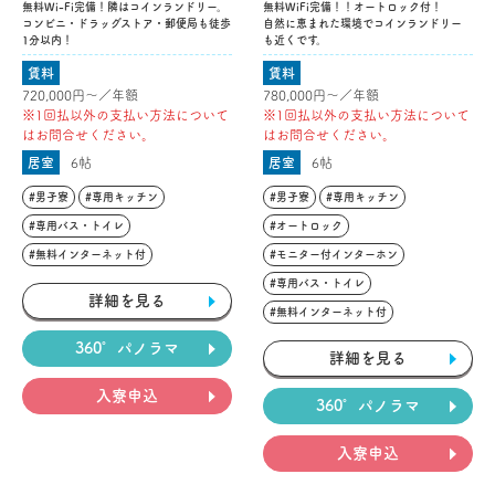
無料Wi-Fi完備！隣はコインランドリー。
無料WiFi完備！！オートロック付！
コンビニ・ドラッグストア・郵便局も徒歩
自然に恵まれた環境でコインランドリー
1分以内！
も近くです。
賃料
賃料
720,000円〜／年額
780,000円〜／年額
※1回払以外の支払い方法について
※1回払以外の支払い方法について
はお問合せください。
はお問合せください。
居室
6帖
居室
6帖
#男子寮
#専用キッチン
#男子寮
#専用キッチン
#専用バス・トイレ
#オートロック
#無料インターネット付
#モニター付インターホン
#専用バス・トイレ
詳細を見る
#無料インターネット付
360°パノラマ
詳細を見る
入寮申込
360°パノラマ
入寮申込