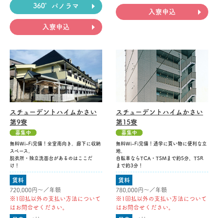
360°パノラマ
入寮申込
入寮申込
スチューデントハイムかさい
スチューデントハイムかさい
第9寮
第15寮
募集中
募集中
無料Wi-Fi完備！全室南向き。廊下に収納
無料Wi-Fi完備！通学に買い物に便利な立
スペース。
地。
脱衣所・独立洗面台があるのはここだ
自転車ならTCA・TSMまで約5分、TSR
け！
まで約3分！
賃料
賃料
720,000円〜／年額
780,000円〜／年額
※1回払以外の支払い方法について
※1回払以外の支払い方法について
はお問合せください。
はお問合せください。