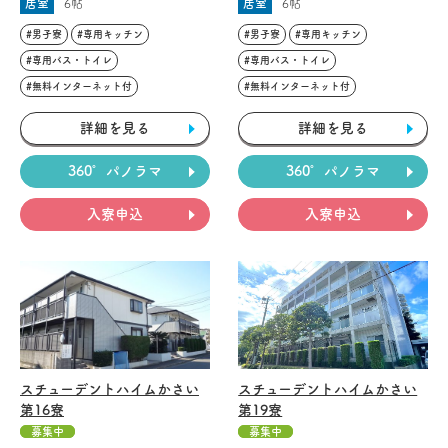
居室
6帖
居室
6帖
#男子寮
#専用キッチン
#男子寮
#専用キッチン
#専用バス・トイレ
#専用バス・トイレ
#無料インターネット付
#無料インターネット付
詳細を見る
詳細を見る
360°パノラマ
360°パノラマ
入寮申込
入寮申込
スチューデントハイムかさい
スチューデントハイムかさい
第16寮
第19寮
募集中
募集中