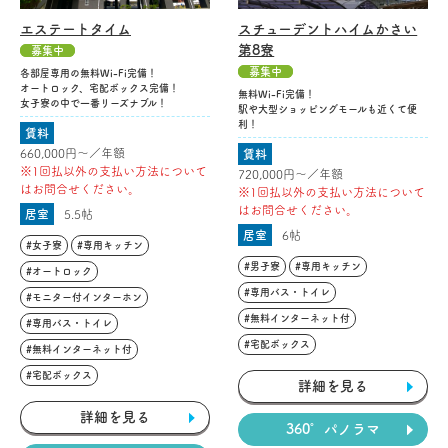
エステートタイム
スチューデントハイムかさい
第8寮
募集中
募集中
各部屋専用の無料Wi-Fi完備！
オートロック、宅配ボックス完備！
無料Wi-Fi完備！
女子寮の中で一番リーズナブル！
駅や大型ショッピングモールも近くて便
利！
賃料
660,000円〜／年額
賃料
※1回払以外の支払い方法について
720,000円〜／年額
はお問合せください。
※1回払以外の支払い方法について
はお問合せください。
居室
5.5帖
居室
6帖
#女子寮
#専用キッチン
#男子寮
#専用キッチン
#オートロック
#専用バス・トイレ
#モニター付インターホン
#無料インターネット付
#専用バス・トイレ
#宅配ボックス
#無料インターネット付
#宅配ボックス
詳細を見る
詳細を見る
360°パノラマ