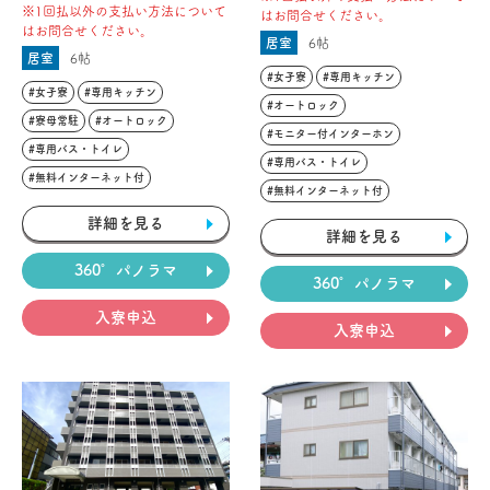
※1回払以外の支払い方法について
はお問合せください。
はお問合せください。
居室
6帖
居室
6帖
#女子寮
#専用キッチン
#女子寮
#専用キッチン
#オートロック
#寮母常駐
#オートロック
#モニター付インターホン
#専用バス・トイレ
#専用バス・トイレ
#無料インターネット付
#無料インターネット付
詳細を見る
詳細を見る
360°パノラマ
360°パノラマ
入寮申込
入寮申込