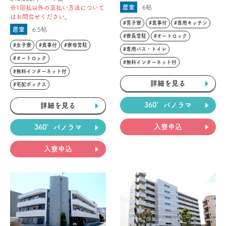
居室
6帖
※1回払以外の支払い方法について
はお問合せください。
#男子寮
#食事付
#専用キッチン
居室
6.5帖
#寮長常駐
#オートロック
#女子寮
#食事付
#寮母常駐
#専用バス・トイレ
#オートロック
#無料インターネット付
#無料インターネット付
詳細を見る
#宅配ボックス
360°パノラマ
詳細を見る
入寮申込
360°パノラマ
入寮申込