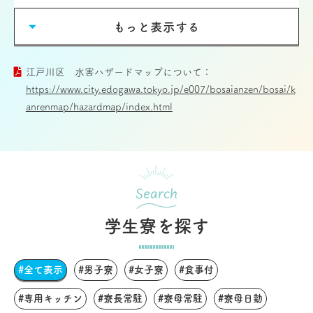
もっと表示する
江戸川区 水害ハザードマップについて：
https://www.city.edogawa.tokyo.jp/e007/bosaianzen/bosai/k
anrenmap/hazardmap/index.html
Search
学生寮を探す
#全て表示
#男子寮
#女子寮
#食事付
#専用キッチン
#寮長常駐
#寮母常駐
#寮母日勤