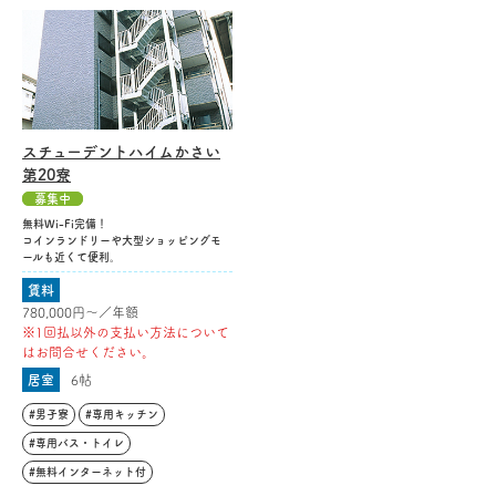
スチューデントハイムかさい
第20寮
募集中
無料Wi-Fi完備！
コインランドリーや大型ショッピングモ
ールも近くて便利。
賃料
780,000円〜／年額
※1回払以外の支払い方法について
はお問合せください。
居室
6帖
#男子寮
#専用キッチン
#専用バス・トイレ
#無料インターネット付