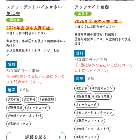
スチューデントハイムかさい
アソシエイト葛西
第13寮
募集中
募集中
2026年度 途中入寮可能！
※詳しくはお問合せください
2026年度 途中入寮可能！
※詳しくはお問合せください
各部屋専用の無料Wi-Fi完備！
便利な宅配ボックス、全室南向きで快適
食事付き、各部屋でも使える共用無料Wi-
環境！
Fi付き、
水道光熱費込み！！駅やコンビニも近
賃料
い！
780,000円〜／年額
賃料
※1回払以外の支払い方法について
540,000円〜／年額
はお問合せください。
※1回払以外の支払い方法について
居室
6帖
はお問合せください。
#女子寮
#専用キッチン
居室
6.5帖
#寮長常駐
#寮母常駐
#男子寮
#食事付
#寮長常駐
#オートロック
#寮母常駐
#オートロック
#モニター付インターホン
#無料インターネット付
#専用バス・トイレ
#宅配ボックス
#無料インターネット付
詳細を見る
#宅配ボックス