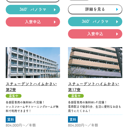
詳細を見る
360°パノラマ
360°パノラマ
入寮申込
入寮申込
スチューデントハイムかさい
スチューデントハイムかさい
第2寮
第17寮
募集中
募集中
各部屋専用の無料Wi-Fi完備！
各部屋専用の無料Wi-Fi完備！
レッスンルームやトレーニングルームが無
葛西駅まで徒歩5分。生活に便利なお店も
料で利用できます！
周りにたくさん！
賃料
賃料
804,000円〜／年額
804,000円〜／年額