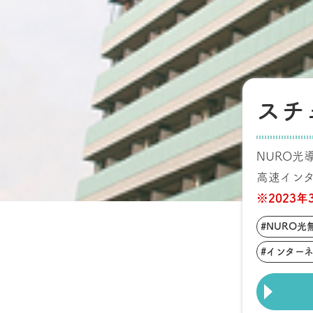
スチ
NURO光
高速イン
※2023
#NURO光
#インター