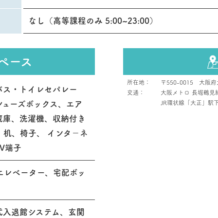
なし（高等課程のみ 5:00~23:00）
ペース
所在地：
〒550-0015 大阪
、バス・トイレセパレー
交通：
大阪メトロ 長堀鶴見
シューズボックス、エア
JR環状線「大正」駅下
蔵庫、洗濯機、収納付き
、机、椅子、 インタ－ネ
V端子
エレベーター、宅配ボッ
式入退館システム、玄関