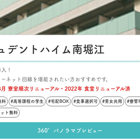
ュデントハイム南堀江
導入！
ターネット回線を堪能されたい方おすすめです。
年3月 寮室順次リニューアル・2022年 食堂リニューアル済
無料
#高等課程の学生
#宅配BOX
#食事選択可
#男女共用
#寮管
ネット無料
360°パノラマプレビュー