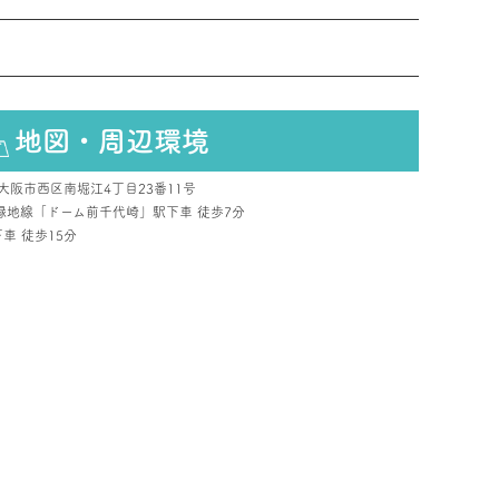
地図・周辺環境
府大阪市西区南堀江4丁目23番11号
緑地線「ドーム前千代崎」駅下車 徒歩7分
車 徒歩15分